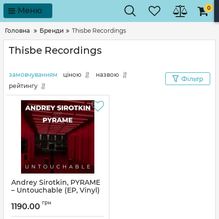
0
Меню
Головна
Бренди
Thisbe Recordings
Thisbe Recordings
замовчуванням
ціною
назвою
Фільтр
рейтингу
Andrey Sirotkin, PYRAME
– Untouchable (EP, Vinyl)
Артикул:
311486
грн
1190.00