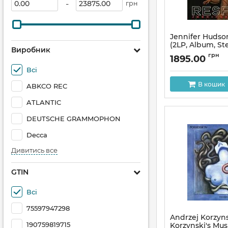
-
грн
Jennifer Hudso
(2LP, Album, Ste
Виробник
Артикул:
262668
грн
1895.00
Всі
В кошик
ABKCO REC
ATLANTIC
DEUTSCHE GRAMMOPHON
Decca
Дивитись все
GTIN
Всі
75597947298
Andrzej Korzyns
190759819715
Korzynski's Mus