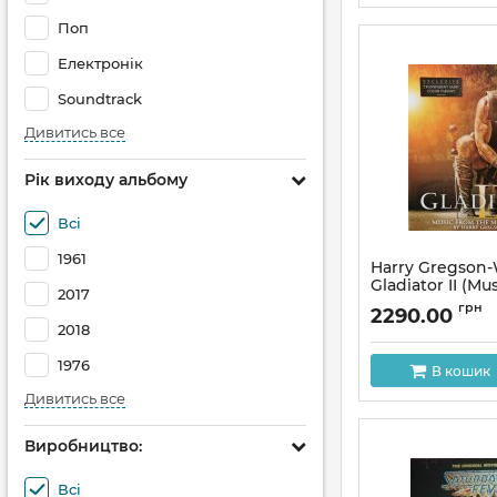
Поп
Електронік
Soundtrack
Дивитись все
Рік виходу альбому
Всі
1961
Harry Gregson-
Gladiator II (M
2017
Motion Picture)
грн
2290.00
Transparant sa
2018
Артикул:
309922
1976
В кошик
Дивитись все
Виробництво:
Всі