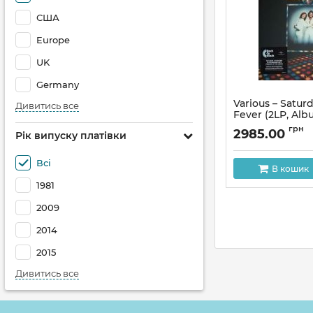
США
Europe
UK
Germany
Various – Satur
Дивитись все
Fever (2LP, Alb
Compilation, Re
грн
2985.00
Рік випуску платівки
Gram, Gatefold,
Артикул:
302780
Всі
В кошик
1981
2009
2014
2015
Дивитись все