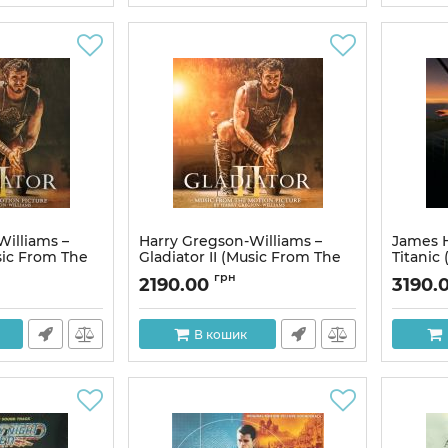
Williams –
Harry Gregson-Williams –
James H
usic From The
Gladiator II (Music From The
Titanic 
 (2LP, Album,
Motion Picture) (2LP, Album,
Vinyl)
грн
2190.00
3190.
nd)
Gatefold)
Артикул:
Артикул:
309919
В кошик