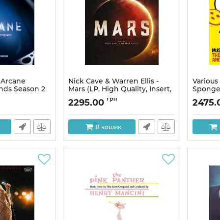
- Arcane
Nick Cave & Warren Ellis -
Various 
nds Season 2
Mars (LP, High Quality, Insert,
Sponge
yl)
Coloured Vinyl, Reissue,
Movie-
грн
2295.00
2475.
Limited Edition, Vinyl)
and Mor
Edition,
Артикул:
312447
Артикул:
В кошик