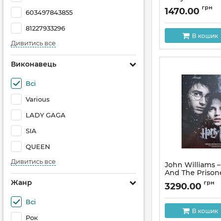
Andrzej ZuLaws
грн
1470.00
603497843855
Picture Possess
Album, Reissue,
81227933296
Артикул:
313893
В кошик
Дивитись все
Виконавець
Всі
Various
LADY GAGA
SIA
QUEEN
Дивитись все
John Williams –
And The Prison
(Original Motio
Жанр
грн
3290.00
Soundtrack) (2L
Record Store Da
Всі
Edition, Reissue
В кошик
Артикул:
313833
Рок