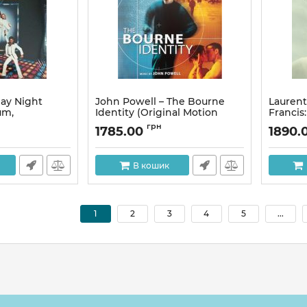
day Night
John Powell – The Bourne
Laurent
um,
Identity (Original Motion
Francis
issue, 180
Picture Soundtrack) (LP,
(Origin
грн
1785.00
1890.
 Vinyl)
Album, Vinyl)
Soundtr
Limited
Артикул:
297442
Crystal 
В кошик
Артикул:
1
2
3
4
5
...