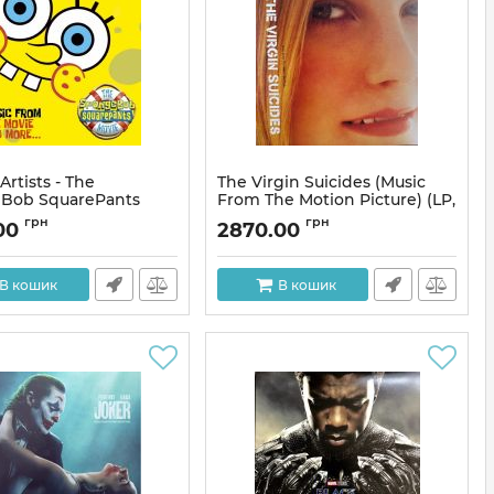
Artists - The
The Virgin Suicides (Music
Bob SquarePants
From The Motion Picture) (LP,
Music From The Movie
Compilation, Reissue)
грн
грн
00
2870.00
e (LP, Limited
Артикул:
308951
 Yellow Vinyl)
311993
В кошик
В кошик