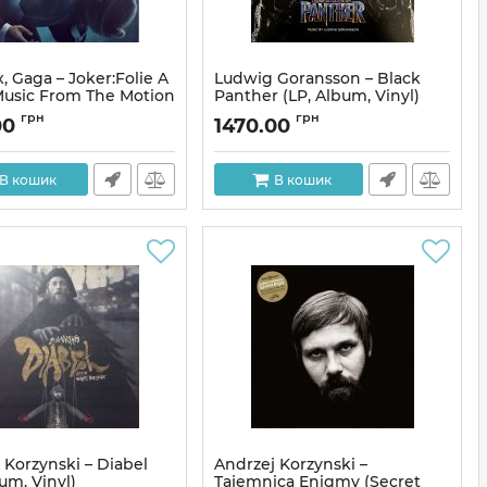
, Gaga – Joker:Folie A
Ludwig Goransson – Black
Music From The Motion
Panther (LP, Album, Vinyl)
) (LP, Album,
Артикул:
313896
грн
грн
00
1470.00
cent Red Vinyl)
313897
В кошик
В кошик
 Korzynski – Diabel
Andrzej Korzynski –
um, Vinyl)
Tajemnica Enigmy (Secret