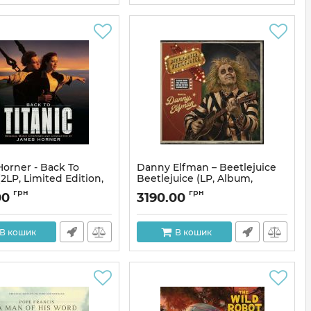
orner - Back To
Danny Elfman – Beetlejuice
(2LP, Limited Edition,
Beetlejuice (LP, Album,
Limited Edition, Purple &
грн
грн
00
3190.00
Pink Hand Poured Colored)
309848
Артикул:
308269
В кошик
В кошик