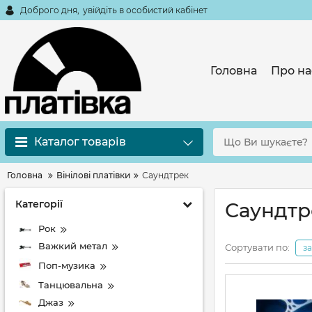
Доброго дня,
увійдіть в особистий кабінет
Головна
Про на
Каталог товарів
Головна
Вінілові платівки
Саундтрек
Категорії
Саундтр
Рок
Важкий метал
Сортувати по:
з
Поп-музика
Танцювальна
Джаз