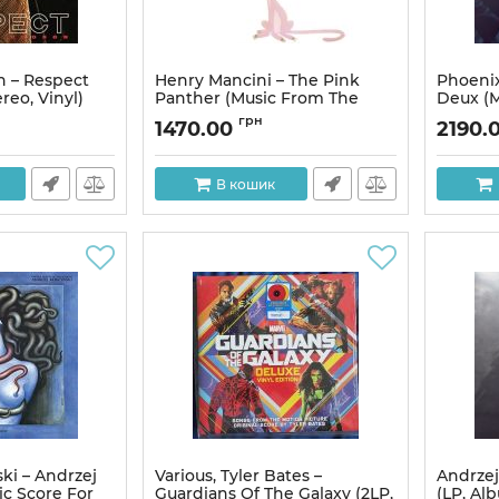
n – Respect
Henry Mancini – The Pink
Phoenix
reo, Vinyl)
Panther (Music From The
Deux (
Film Score) (LP, Album,
Picture
грн
1470.00
2190.
Deluxe Edition, Reissue,
Translu
Repress, 180g, Gatefold, Vinyl)
Артикул:
Артикул:
316378
В кошик
ki – Andrzej
Various, Tyler Bates –
Andrzej
ic Score For
Guardians Of The Galaxy (2LP,
(LP, Alb