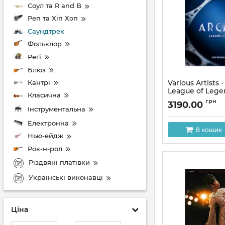
Соул та R and B
Реп та Хіп Хоп
Саундтрек
Фольклор
Реґі
Блюз
Кантрі
Various Artists 
League of Lege
Класична
(2LP, Stereo, Vin
грн
3190.00
Інструментальна
Артикул:
312778
Електронна
В кошик
Нью-ейдж
Рок-н-рол
Різдвяні платівки
Українські виконавці
Ціна