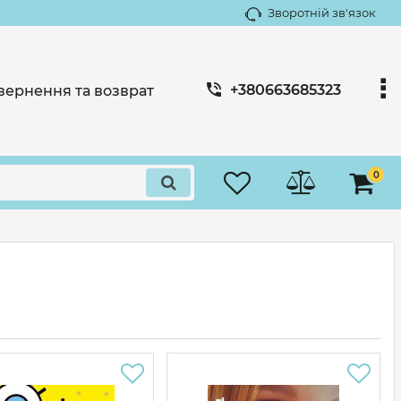
Зворотній зв'язок
+380663685323
вернення та возврат
0