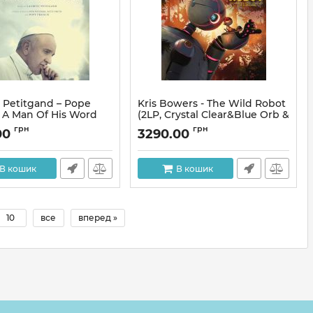
 Petitgand – Pope
Kris Bowers - The Wild Robot
: A Man Of His Word
(2LP, Crystal Clear&Blue Orb &
al Motion Picture
Green, Mint, Blue, and Black
грн
грн
00
3290.00
ack) (2LP, Album,
Splatter, Vinyl)
 Edition, White &
Артикул:
292895
Vinyl)
В кошик
В кошик
294385
10
все
вперед »