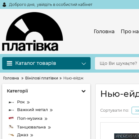
Доброго дня,
увійдіть в особистий кабінет
Головна
Про на
Каталог товарів
Головна
Вінілові платівки
Нью-ейдж
Категорії
Нью-ей
Рок
Важкий метал
Сортувати по:
з
Поп-музика
Танцювальна
Джаз