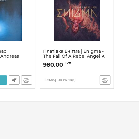
еас
Платівка Енігма | Enigma -
 Andreas
The Fall Of A Rebel Angel K
 Down To The
Артикул:
136432
грн
980.00
Немає на складі