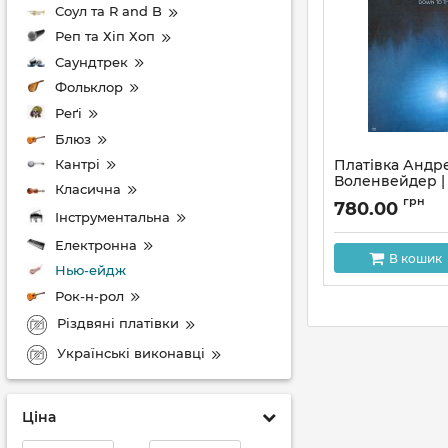
Соул та R and B
Реп та Хіп Хоп
Саундтрек
Фольклор
Реґі
Блюз
Кантрі
Платівка Андр
Воленвейдер |
Класична
Vollenweider –
грн
780.00
Moon
Інструментальна
Артикул:
159168
Електронна
В кошик
Нью-ейдж
Рок-н-рол
Різдвяні платівки
Українські виконавці
Ціна