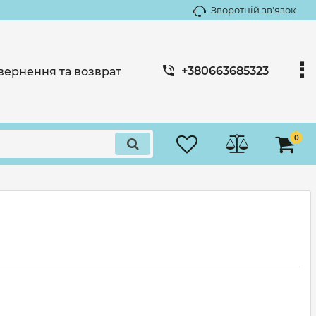
Зворотній зв'язок
+380663685323
вернення та возврат
0