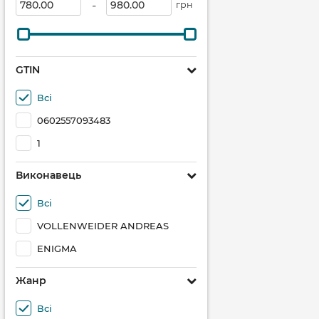
-
грн
GTIN
Всі
0602557093483
1
Виконавець
Всі
VOLLENWEIDER ANDREAS
ENIGMA
Жанр
Всі