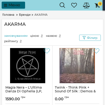
0
Меню
Головна
Бренди
AKARMA
AKARMA
замовчуванням
ціною
назвою
Фільтр
рейтингу
Magia Nera – L'Ultima
Twink - Think Pink +
Danza Di Ophelia (LP,
Sound Of Silk : Demos &
Album, Vinyl)
Rarities (Vinyl)
грн
грн
1590.00
0.00
Артикул:
261625
Артикул:
136904