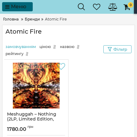
0
Меню
Головна
Бренди
Atomic Fire
Atomic Fire
замовчуванням
ціною
назвою
Фільтр
рейтингу
Meshuggah – Nothing
(2LP, Limited Edition,
White [Opaque]) (Vinyl)
грн
1780.00
Артикул:
245919