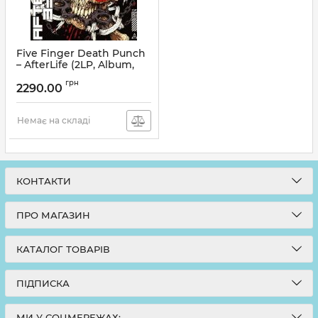
Five Finger Death Punch
– AfterLife (2LP, Album,
White Vinyl)
грн
2290.00
Артикул:
268915
Немає на складі
КОНТАКТИ
ПРО МАГАЗИН
КАТАЛОГ ТОВАРІВ
ПІДПИСКА
МИ У СОЦМЕРЕЖАХ: