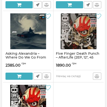
Asking Alexandria –
Five Finger Death Punch
Where Do We Go From
– AfterLife (2EP, 12", 45
Here? (LP, Album, Limited
RPM, Album, Limited
грн
грн
Edition, Aqua Vinyl)
Edition, Purple Vinyl)
2385.00
1890.00
Артикул:
290423
Артикул:
290688
Немає на складі