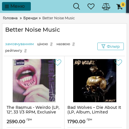
0
Меню
Головна
Бренди
Better Noise Music
Better Noise Music
замовчуванням
ціною
назвою
Фільтр
рейтингу
The Rasmus - Weirdo (LP,
Bad Wolves – Die About It
12", 33 1/3 RPM, Exclusive
(LP, Album, Limited
Purple Vinyl)
Edition, White Vinyl)
грн
грн
2590.00
1790.00
Артикул:
312772
Артикул:
312768