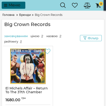
0
Меню
Головна
Бренди
Big Crown Records
Big Crown Records
замовчуванням
ціною
назвою
Фільтр
рейтингу
El Michels Affair – Return
To The 37th Chamber
(Vinyl)
грн
1680.00
Артикул:
244331