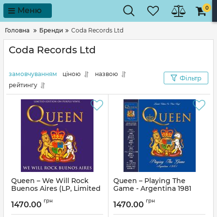
0
Меню
Головна
Бренди
Coda Records Ltd
Coda Records Ltd
замовчуванням
ціною
назвою
Фільтр
рейтингу
Queen – We Will Rock
Queen – Playing The
Buenos Aires (LP, Limited
Game - Argentina 1981
Edition, Purple Vinyl)
(LP, Limited Edition, Clear
грн
грн
Vinyl)
1470.00
1470.00
Артикул:
291225
Артикул:
291224