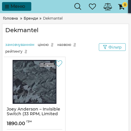
0
Меню
Головна
Бренди
Dekmantel
Dekmantel
замовчуванням
ціною
назвою
Фільтр
рейтингу
Joey Anderson – Invisible
Switch (33 RPM, Limited
Edition Vinyl)
грн
1890.00
Артикул:
205774