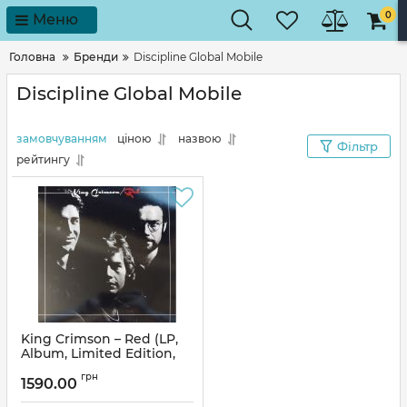
0
Меню
Головна
Бренди
Discipline Global Mobile
Discipline Global Mobile
замовчуванням
ціною
назвою
Фільтр
рейтингу
King Crimson – Red (LP,
Album, Limited Edition,
Reissue, Stereo, 40th
грн
Anniversary Edition, 200g,
1590.00
Vinyl)