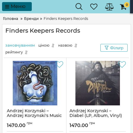
0
Меню
Головна
Бренди
Finders Keepers Records
Finders Keepers Records
замовчуванням
ціною
назвою
Фільтр
рейтингу
Andrzej Korzynski –
Andrzej Korzynski –
Andrzej Korzynski's Music
Diabel (LP, Album, Vinyl)
Score For Andrzej
Артикул:
313890
грн
грн
ZuLawski's Motion Picture
1470.00
1470.00
Possession (LP, Album,