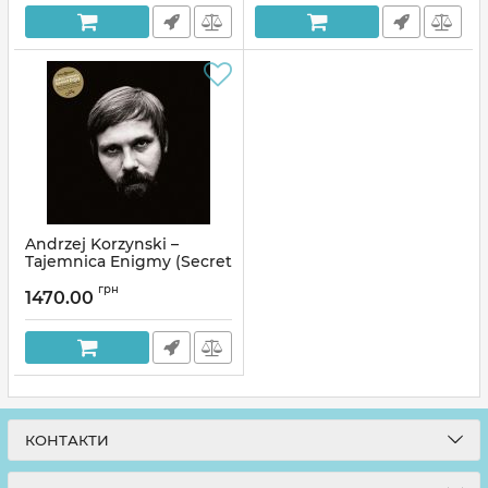
Reissue, Vinyl)
Артикул:
313893
Andrzej Korzynski –
Tajemnica Enigmy (Secret
Enigma - 1968-1981) (2LP,
грн
Vinyl)
1470.00
Артикул:
313889
КОНТАКТИ