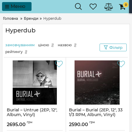
0
Меню
Головна
Бренди
Hyperdub
Hyperdub
замовчуванням
ціною
назвою
Фільтр
рейтингу
Burial – Untrue (2EP, 12",
Burial – Burial (2EP, 12", 33
Album, Vinyl)
1/3 RPM, Album, Vinyl)
Артикул:
263134
Артикул:
263133
грн
грн
2695.00
2590.00