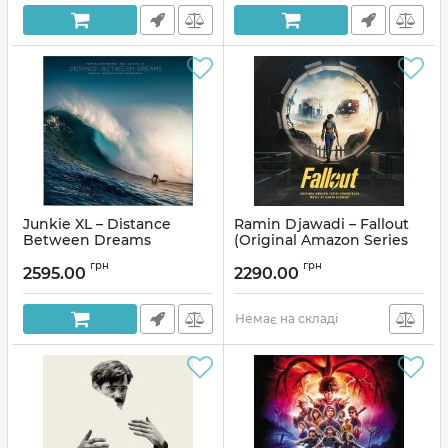
Junkie XL – Distance
Ramin Djawadi – Fallout
Between Dreams
(Original Amazon Series
(Original Motion Picture
Soundtrack) (2LP, Album,
грн
грн
Soundtrack) (2LP, Album,
Stereo, Yellow and Blue
2595.00
2290.00
Ocean Blue Swirl Vinyl)
Vinyl)
Артикул:
290764
Артикул:
290831
Немає на складі