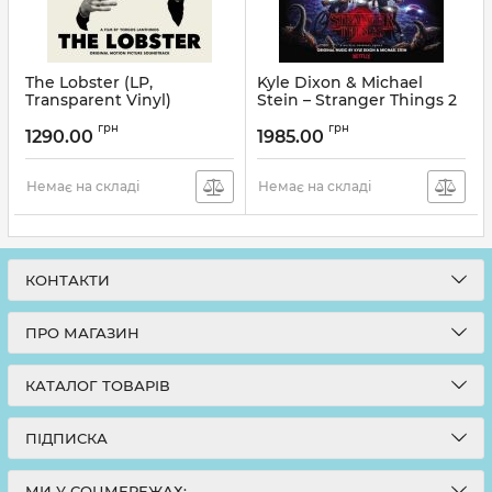
The Lobster (LP,
Kyle Dixon & Michael
Transparent Vinyl)
Stein – Stranger Things 2
(A Netflix Original Series)
Артикул:
269775
грн
грн
(2LP, Album, 180g, Vinyl)
1290.00
1985.00
Артикул:
269771
Немає на складі
Немає на складі
КОНТАКТИ
ПРО МАГАЗИН
КАТАЛОГ ТОВАРІВ
ПІДПИСКА
МИ У СОЦМЕРЕЖАХ: