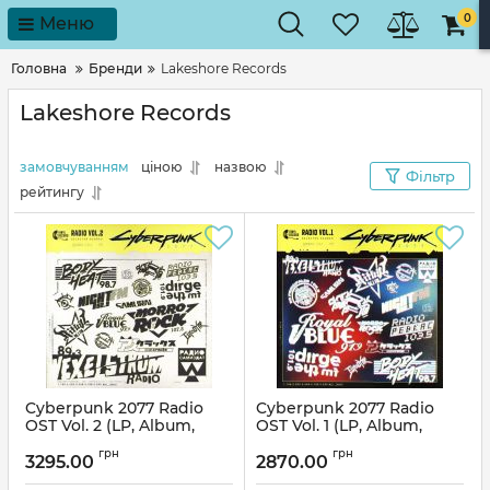
0
Меню
Головна
Бренди
Lakeshore Records
Lakeshore Records
замовчуванням
ціною
назвою
Фільтр
рейтингу
Cyberpunk 2077 Radio
Cyberpunk 2077 Radio
OST Vol. 2 (LP, Album,
OST Vol. 1 (LP, Album,
Compilation, Yellow Vinyl)
Compilation, Yellow Vinyl)
грн
грн
3295.00
2870.00
Артикул:
290828
Артикул:
290788