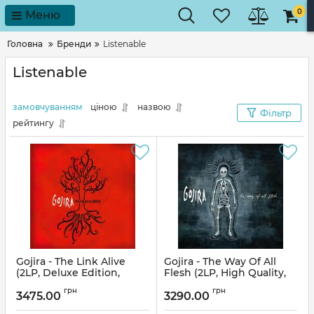
0
Меню
Головна
Бренди
Listenable
Listenable
замовчуванням
ціною
назвою
Фільтр
рейтингу
Gojira - The Link Alive
Gojira - The Way Of All
(2LP, Deluxe Edition,
Flesh (2LP, High Quality,
Album)
Transparent, Coloured,
грн
грн
Limited Edition, Vinyl)
3475.00
3290.00
Артикул:
309857
Артикул:
309821