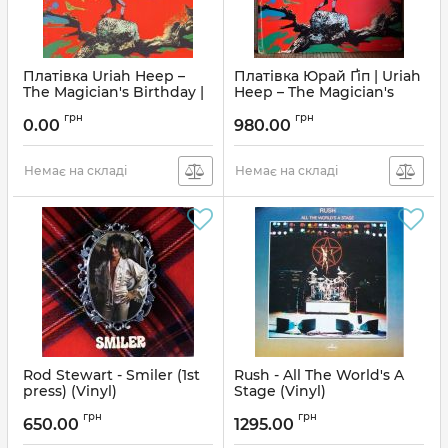
Платівка Uriah Heep –
Платівка Юрай Ґіп | Uriah
The Magician's Birthday |
Heep – The Magician's
Юрай Хіп
Birthday (USA, 1987)
грн
грн
0.00
980.00
Артикул:
178982
Артикул:
201133
Немає на складі
Немає на складі
Rod Stewart - Smiler (1st
Rush - All The World's A
press) (Vinyl)
Stage (Vinyl)
Артикул:
136979
Артикул:
137077
грн
грн
650.00
1295.00