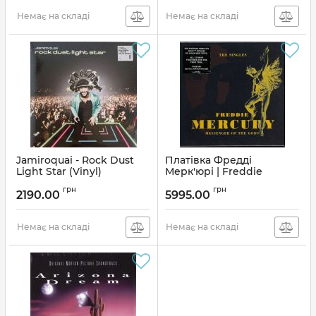
Немає на складі
Немає на складі
Jamiroquai - Rock Dust
Платівка Фредді
Light Star (Vinyl)
Мерк'юрі | Freddie
Mercury – Messenger Of
Артикул:
136296
грн
грн
The Gods (The Singles)
2190.00
5995.00
(Vinyl)
Артикул:
176691
Немає на складі
Немає на складі