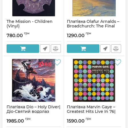
The Mission - Children
Платівка Olafur Arnalds –
(Vinyl)
Broadchurch: The Final
Chapter | Олафур
Артикул:
137294
грн
грн
Арнальдс – Бродчерч: Зе
780.00
1290.00
Файнал Чаптер
Артикул:
198970
Платівка Dio – Holy Diver|
Платівка Marvin Gaye –
Діо-Святий водолаз
Greatest Hits Live In 76|
Марвін Гей-Найкращі
Артикул:
229665
грн
грн
хіти наживо у 76 році
1985.00
1590.00
Артикул:
271591