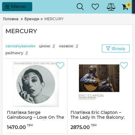
0
Меню
Головна
Бренди
MERCURY
MERCURY
замовчуванням
ціною
назвою
Фільтр
рейтингу
Платівка Serge
Платівка Eric Clapton –
Gainsbourg – Love On The
The Lady In The Balcony:
Beat|Серж Генсбур-
Lockdown Sessions|Ерік
грн
грн
Любов у ритмі
Клептон-Дама на
1470.00
2875.00
балконі:Сеанси
Артикул:
271134