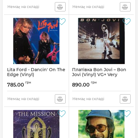
Немає на складі
Немає на складі
Lita Ford - Dancin' On The
Платівка Bon Jovi – Bon
Edge (Vinyl)
Jovi (Vinyl) VG+ Very
Good+ | Бон Джові
Артикул:
136407
грн
грн
785.00
890.00
Артикул:
152445
Немає на складі
Немає на складі