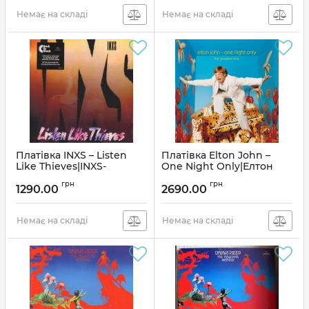
Немає на складі
Немає на складі
Платівка INXS – Listen
Платівка Elton John –
Like Thieves|INXS-
One Night Only|Елтон
Слухайте як злодії
Джон (2LP)
грн
грн
1290.00
2690.00
Артикул:
270000
Артикул:
243493
Немає на складі
Немає на складі