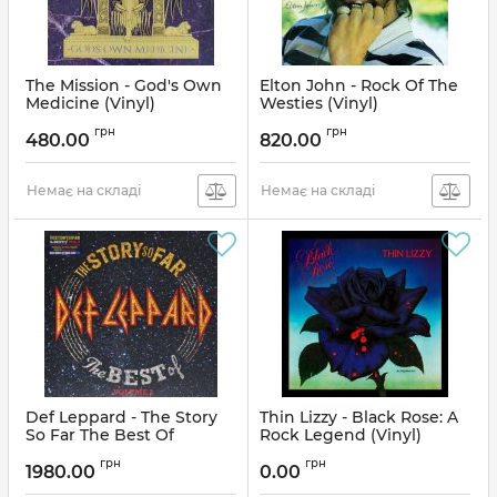
The Mission - God's Own
Elton John - Rock Of The
Medicine (Vinyl)
Westies (Vinyl)
Артикул:
137295
Артикул:
136268
грн
грн
480.00
820.00
Немає на складі
Немає на складі
Def Leppard - The Story
Thin Lizzy - Black Rose: A
So Far The Best Of
Rock Legend (Vinyl)
Volume 2
Артикул:
136927
грн
грн
1980.00
0.00
Артикул:
136491