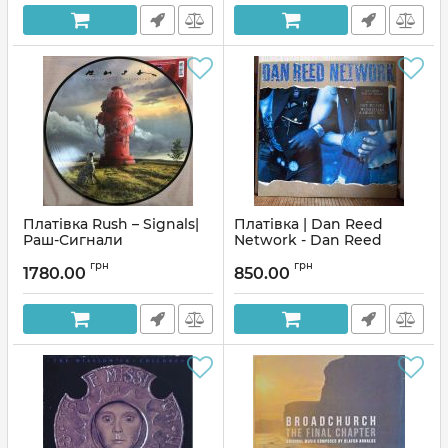
блокування(2xLP)
Артикул:
255477
Платівка Rush – Signals|
Платівка | Dan Reed
Раш-Сигнали
Network - Dan Reed
Network
Артикул:
254456
грн
грн
1780.00
850.00
Артикул:
230135