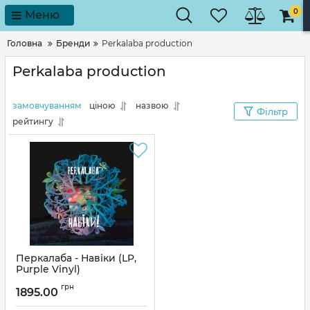
0
Меню
Головна
Бренди
Perkalaba production
Perkalaba production
замовчуванням
ціною
назвою
Фільтр
рейтингу
Перкалаба - Навіки (LP,
Purple Vinyl)
Артикул:
317563
грн
1895.00