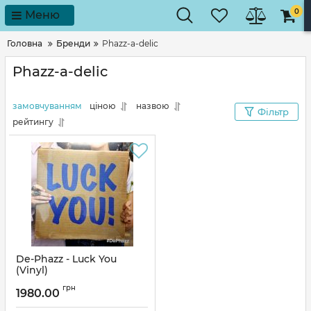
0
Меню
Головна
Бренди
Phazz-a-delic
Phazz-a-delic
замовчуванням
ціною
назвою
Фільтр
рейтингу
De-Phazz - Luck You
(Vinyl)
Артикул:
311372
грн
1980.00