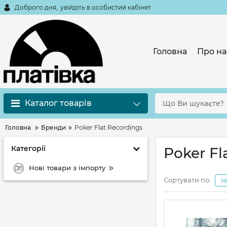
Доброго дня,
увійдіть в особистий кабінет
Головна
Про на
Каталог товарів
Головна
Бренди
Poker Flat Recordings
Категорії
Poker Fl
Нові товари з імпорту
Сортувати по:
з