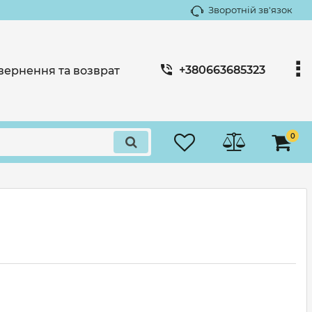
Зворотній зв'язок
+380663685323
вернення та возврат
0