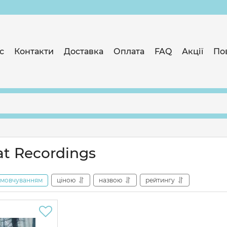
с
Контакти
Доставка
Оплата
FAQ
Акції
По
at Recordings
амовчуванням
ціною
назвою
рейтингу