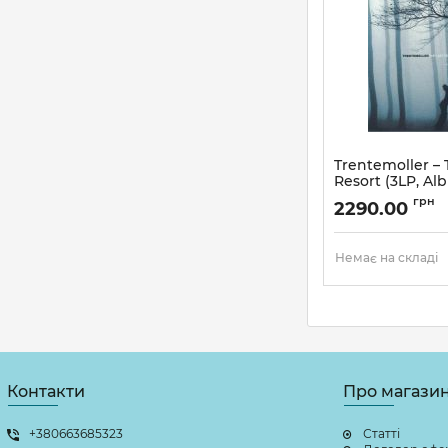
Trentemoller – 
Resort (3LP, Al
Vinyl)
грн
2290.00
Артикул:
273310
Немає на складі
Контакти
Про магази
+380663685323
Статті