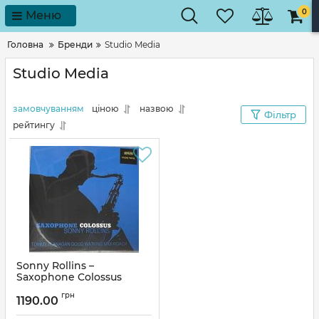
0
Меню
Головна
Бренди
Studio Media
Studio Media
замовчуванням
ціною
назвою
Фільтр
рейтингу
Sonny Rollins –
Saxophone Colossus
(Limited Edition, 180
грн
Gram, Clear) (Vinyl)
1190.00
Артикул:
244588