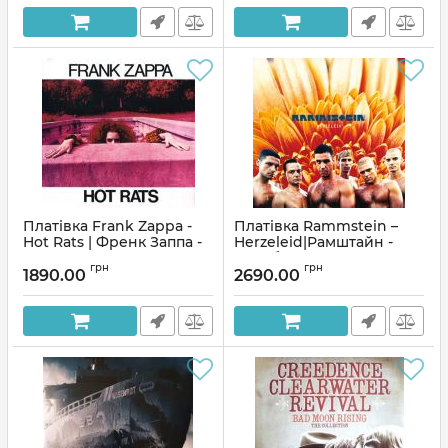
та бідні хлопці
Артикул:
136540
Платівка Frank Zappa -
Платівка Rammstein –
Hot Rats | Френк Заппа -
Herzeleid|Рамштайн -
Гарячі Щури
Скорбота
грн
грн
1890.00
2690.00
Артикул:
136809
Артикул:
176701