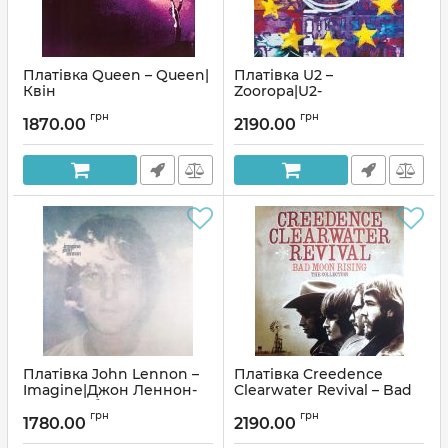
Платівка Queen – Queen|
Платівка U2 –
Квін
Zooropa|U2-
Зооропа(2xLP)
Артикул:
137140
грн
грн
1870.00
2190.00
Артикул:
136898
Платівка John Lennon –
Платівка Creedence
Imagine|Джон Леннон-
Clearwater Revival – Bad
Уявіть собі
Moon Rising - The
грн
грн
Collection
1780.00
2190.00
Артикул:
137374
Артикул:
136539