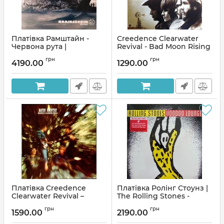
Платівка Рамштайн -
Creedence Clearwater
Червона рута |
Revival - Bad Moon Rising
Rammstein – Rosenrot
the collection (Vinyl)
грн
грн
(Vinyl)
4190.00
1290.00
Артикул:
136539
Артикул:
176742
Платівка Creedence
Платівка Ролінг Стоунз |
Clearwater Revival –
The Rolling Stones -
Bayou Country|Кріденс
Voodoo Lounge
грн
грн
Кліруотер Відродження
1590.00
2190.00
Артикул:
137097
Артикул:
136542