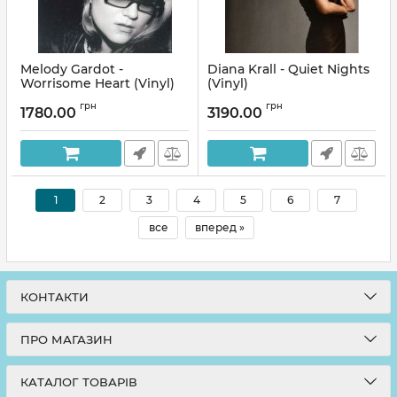
Melody Gardot -
Diana Krall - Quiet Nights
Worrisome Heart (Vinyl)
(Vinyl)
Артикул:
136389
Артикул:
137396
грн
грн
1780.00
3190.00
1
2
3
4
5
6
7
все
вперед »
КОНТАКТИ
ПРО МАГАЗИН
КАТАЛОГ ТОВАРІВ