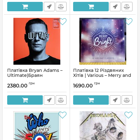
Платівка Bryan Adams –
Платівка 12 Різдвяних
Ultimate|Браян
Хітів | Various – Merry and
Адамс(2xLP)
Bright 12 Holiday Classics
грн
грн
2380.00
1690.00
Артикул:
136734
Артикул:
71131