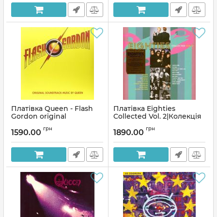
Платівка Queen - Flash
Платівка Eighties
Gordon original
Collected Vol. 2|Колекція
soundtrack music by
вісімдесятих, том. 2(2xLP)
грн
грн
Queen|Королева-Флеш
1590.00
1890.00
Артикул:
271539
Гордон
Артикул:
137139