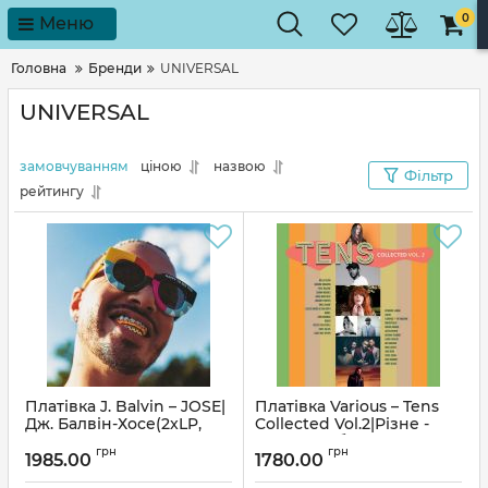
0
Меню
Головна
Бренди
UNIVERSAL
UNIVERSAL
замовчуванням
ціною
назвою
Фільтр
рейтингу
Платівка J. Balvin – JOSE|
Платівка Various – Tens
Дж. Балвін-Хосе(2xLP,
Collected Vol.2|Різне -
Blue Marble, Purple
Десятки Збірка
грн
грн
Marble Vinyl)
Vol.2(2xLP)
1985.00
1780.00
Артикул:
241813
Артикул:
275291