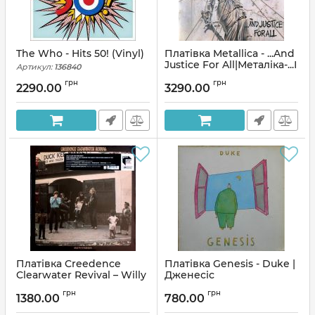
The Who - Hits 50! (Vinyl)
Платівка Metallica - ...And
Justice For All|Металіка-...І
Артикул:
136840
справедливість для
грн
грн
всіх(2xLP)
2290.00
3290.00
Артикул:
137307
Платівка Creedence
Платівка Genesis - Duke |
Clearwater Revival – Willy
Дженесіс
And The Poor
Артикул:
136375
грн
грн
Boys|Creedence
1380.00
780.00
Clearwater Revival-Віллі