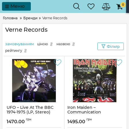
0
Меню
Головна
Бренди
Verne Records
Verne Records
замовчуванням
ціною
назвою
Фільтр
рейтингу
UFO – Live At The BBC
Iron Maiden –
1974-1975 (LP, Stereo)
Communication
Breakdown - Rare B-Sides
Артикул:
294938
грн
грн
1990-1996 (LP, Album,
1470.00
1495.00
Vinyl)