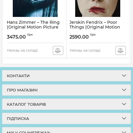
Hans Zimmer – The Ring
Jerskin Fendrix – Poor
(Original Motion Picture
Things (Original Motion
Soundtrack) (2LP, Reissue,
Picture Soundtrack) (LP,
грн
грн
Coke Bottle Clear w/
Album, Deluxe Edition,
3475.00
2590.00
Black Orb [Samara & The
Blue Translucent w/ Pink
Well])
And Dark Blue Marble
Немає на складі
Vinyl)
Немає на складі
Артикул:
305252
Артикул:
279398
КОНТАКТИ
ПРО МАГАЗИН
КАТАЛОГ ТОВАРІВ
ПІДПИСКА
МИ У СОЦМЕРЕЖАХ: