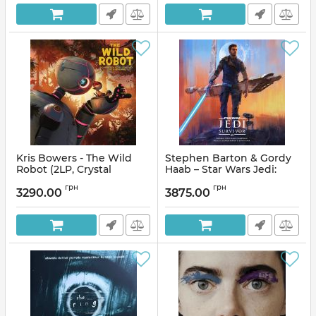
Артикул:
308269
Kris Bowers - The Wild
Stephen Barton & Gordy
Robot (2LP, Crystal
Haab – Star Wars Jedi:
Clear&Blue Orb & Green,
Survivor (Original Video
грн
грн
Mint, Blue, and Black
Game Soundtrack) (2LP,
3290.00
3875.00
Splatter, Vinyl)
Stereo, Blue Lightsaber,
Orange Lightsaber Vinyl)
Артикул:
292895
Артикул:
274056