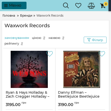
0
Меню
Головна
Бренди
Waxwork Records
Waxwork Records
замовчуванням
ціною
назвою
Фільтр
рейтингу
Ryan & Hays Holladay &
Danny Elfman –
Zach Cregger Holladay –
Beetlejuice Beetlejuice
Weapons (LP, Gatefold
(LP, Album, Limited
грн
грн
Sleeve, Coloured Vinyl)
Edition, Purple & Pink
3195.00
3190.00
Hand Poured Colored)
Артикул:
310460