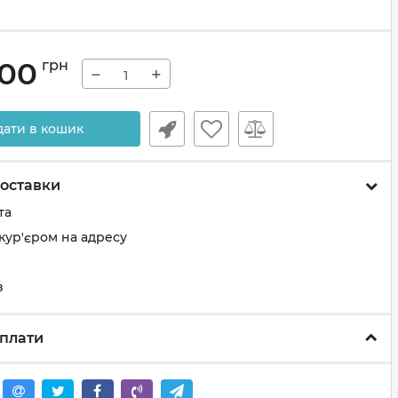
.00
грн
−
+
дати в кошик
оставки
та
кур'єром на адресу
з
плати