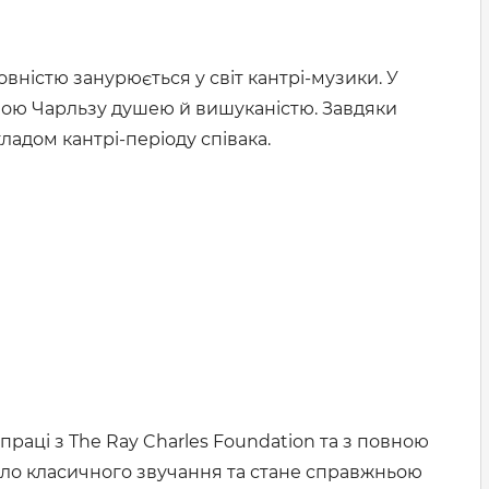
овністю занурюється у світ кантрі-музики. У
нною Чарльзу душею й вишуканістю. Завдяки
адом кантрі-періоду співака.
праці з The Ray Charles Foundation та з повною
пло класичного звучання та стане справжньою