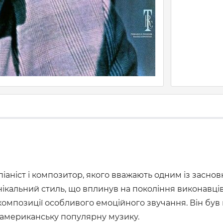
іаніст і композитор, якого вважають одним із засновн
 унікальний стиль, що вплинув на покоління виконавц
 композиції особливого емоційного звучання. Він бу
 американську популярну музику.