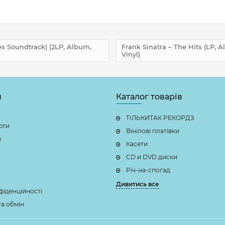
s Soundtrack) (2LP, Album,
Frank Sinatra – The Hits (LP, A
Vinyl)
н
Каталог товарів
ТІЛЬКИТАК РЕКОРДЗ
рти
Вінілові платівки
я
Касети
CD и DVD диски
Річ-на-спогад
Дивитись все
фіденційності
а обмін