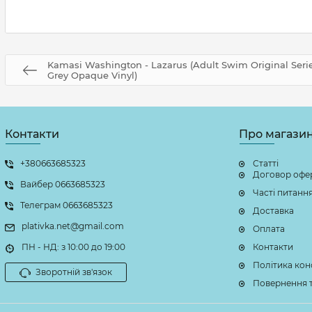
Kamasi Washington - Lazarus (Adult Swim Original Serie
Grey Opaque Vinyl)
Контакти
Про магази
+380663685323
Статті
Договор офе
Вайбер 0663685323
Часті питанн
Телеграм 0663685323
Доставка
plativka.net@gmail.com
Оплата
ПН - НД: з 10:00 до 19:00
Контакти
Політика кон
Зворотній зв'язок
Повернення т