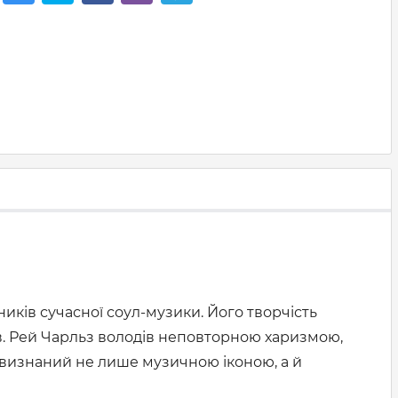
иків сучасної соул-музики. Його творчість
ів. Рей Чарльз володів неповторною харизмою,
в визнаний не лише музичною іконою, а й