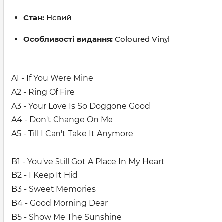
Стан:
Новий
Особливості видання:
Coloured Vinyl
A1 - If You Were Mine
A2 - Ring Of Fire
A3 - Your Love Is So Doggone Good
A4 - Don't Change On Me
A5 - Till I Can't Take It Anymore
B1 - You've Still Got A Place In My Heart
B2 - I Keep It Hid
B3 - Sweet Memories
B4 - Good Morning Dear
B5 - Show Me The Sunshine