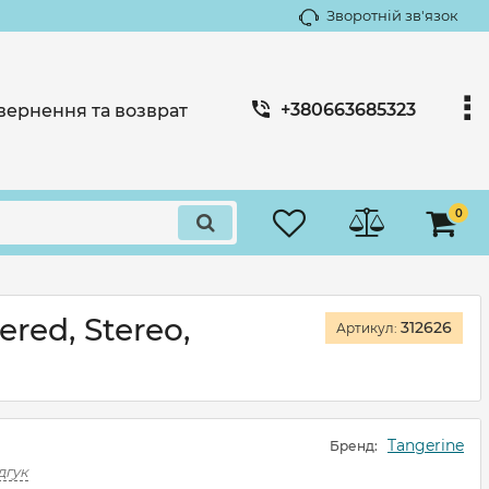
Зворотній зв'язок
+380663685323
вернення та возврат
0
ered, Stereo,
312626
Артикул:
Tangerine
Бренд:
дгук