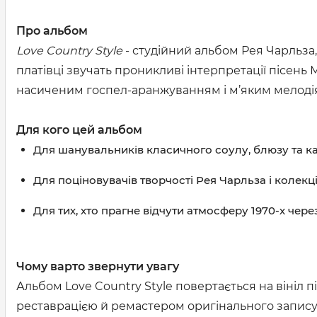
Про альбом
Love Country Style
- студійний альбом Рея Чарльза,
платівці звучать проникливі інтерпретації пісен
насиченим госпел-аранжуванням і м’яким мелодіям
Для кого цей альбом
Для шанувальників класичного соулу, блюзу та ка
Для поціновувачів творчості Рея Чарльза і колекці
Для тих, хто прагне відчути атмосферу 1970-х чер
Чому варто звернути увагу
Альбом Love Country Style повертається на вініл п
реставрацією й ремастером оригінального запису.