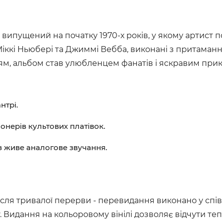
 випущений на початку 1970-х років, у якому артист п
ь Міккі Ньюбері та Джиммі Вебба, виконані з притама
, альбом став улюбленцем фанатів і яскравим прикл
нтрі.
онерів культових платівок.
ез живе аналогове звучання.
ісля тривалої перерви - перевидання виконано у спів
 Видання на кольоровому вінілі дозволяє відчути те