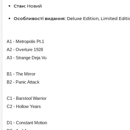
Стан:
Новий
Особливості видання:
Deluxe Edition, Limited Editi
A1 - Metropolis Pt.1
A2 - Overture 1928
A3 - Strange Deja Vu
B1 - The Mirror
B2 - Panic Attack
C1 - Barstool Warrior
C2 - Hollow Years
D1 - Constant Motion