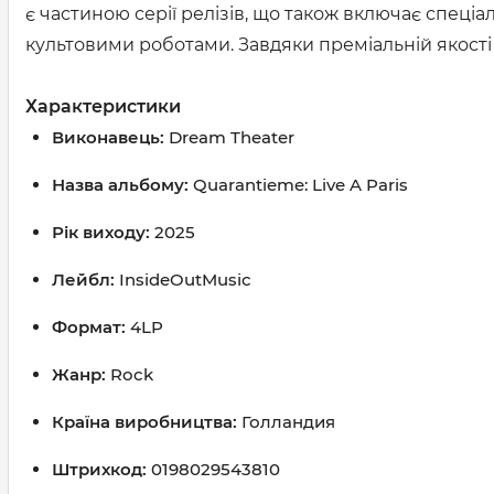
є частиною серії релізів, що також включає спеці
культовими роботами. Завдяки преміальній якості
Характеристики
Виконавець:
Dream Theater
Назва альбому:
Quarantieme: Live A Paris
Рік виходу:
2025
Лейбл:
InsideOutMusic
Формат:
4LP
Жанр:
Rock
Країна виробництва:
Голландия
Штрихкод:
0198029543810