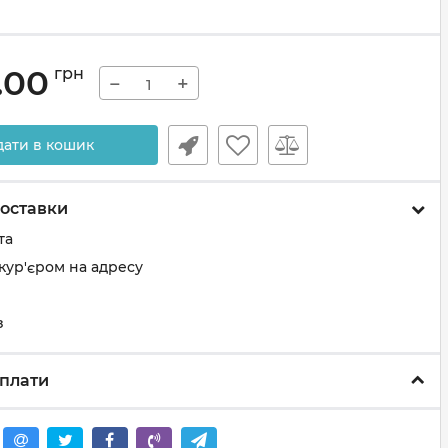
.00
грн
−
+
дати в кошик
оставки
та
кур'єром на адресу
з
плати