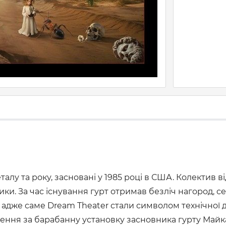
талу та року, засновані у 1985 році в США. Колектив
и. За час існування гурт отримав безліч нагород, с
адже саме Dream Theater стали символом технічної д
ення за барабанну установку засновника гурту Майка П