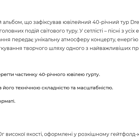
 альбом, що зафіксував ювілейний 40-річний тур Drea
оловних подій світового туру. У сетлісті – пісні з усіх 
ання передає унікальну атмосферу концерту, енергію 
ткування творчого шляху одного з найважливіших про
ерегти частинку 40-річного ювілею гурту.
з його технічною складністю та масштабністю.
рматі.
0г високої якості, оформлені у розкішному гейтфолд-