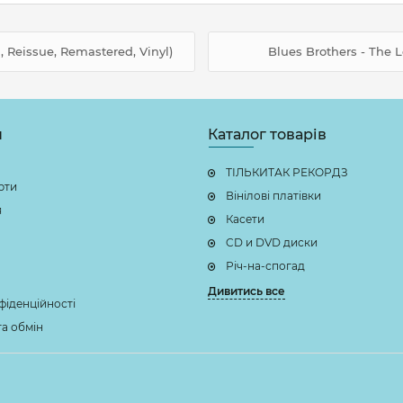
, Reissue, Remastered, Vinyl)
Blues Brothers - The L
н
Каталог товарів
ТІЛЬКИТАК РЕКОРДЗ
рти
Вінілові платівки
я
Касети
CD и DVD диски
Річ-на-спогад
Дивитись все
фіденційності
а обмін