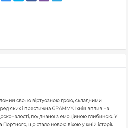
 відомий своєю віртуозною грою, складними
еред яких і престижна GRAMMY. Їхній вплив на
осконалості, поєднаної з емоційною глибиною. У
ортного, що стало новою віхою у їхній історії.