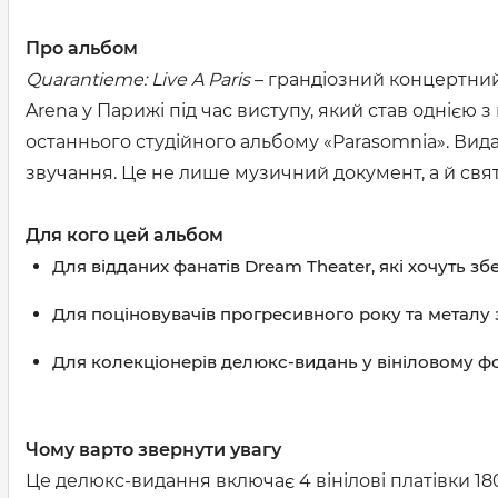
Про альбом
Quarantieme: Live A Paris
– грандіозний концертний
Arena у Парижі під час виступу, який став однією з г
останнього студійного альбому «Parasomnia». Вид
звучання. Це не лише музичний документ, а й свя
Для кого цей альбом
Для відданих фанатів Dream Theater, які хочуть зб
Для поціновувачів прогресивного року та металу 
Для колекціонерів делюкс-видань у вініловому фо
Чому варто звернути увагу
Це делюкс-видання включає 4 вінілові платівки 18