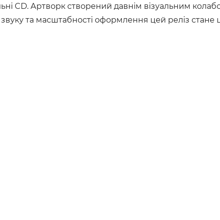
альні CD. Артворк створений давнім візуальним кола
 звуку та масштабності оформлення цей реліз стане 