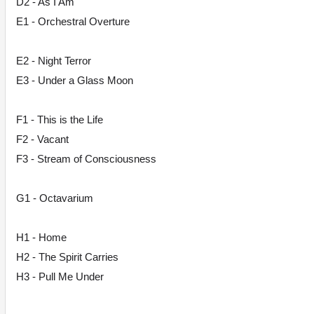
D2 - As I Am
E1 - Orchestral Overture
E2 - Night Terror
E3 - Under a Glass Moon
F1 - This is the Life
F2 - Vacant
F3 - Stream of Consciousness
G1 - Octavarium
H1 - Home
H2 - The Spirit Carries
H3 - Pull Me Under