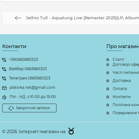
Jethro Tull - Aqualung Live (Remaster 2025)(LP, Album
Контакти
Про магази
+380663685323
Статті
Договор офе
Вайбер 0663685323
Часті питанн
Телеграм 0663685323
Доставка
plativka.net@gmail.com
Оплата
ПН - НД: з 10:00 до 19:00
Контакти
Політика кон
Зворотній зв'язок
Повернення т
© 2026
Інтернет-магазин на