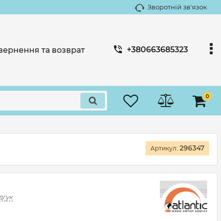
Зворотній зв'язок
+380663685323
вернення та возврат
0
296347
Артикул:
дгук