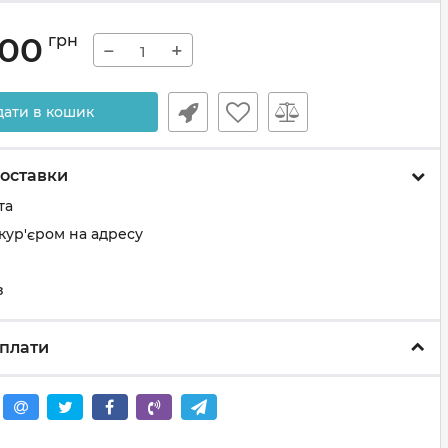
.00
грн
−
+
дати в кошик
оставки
та
кур'єром на адресу
з
плати