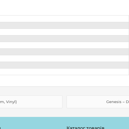
m, Vinyl)
Genesis – D
н
Каталог товарів