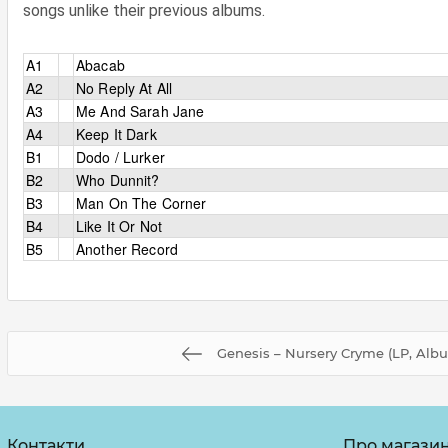
songs unlike their previous albums.
A1
Abacab
A2
No Reply At All
A3
Me And Sarah Jane
A4
Keep It Dark
B1
Dodo / Lurker
B2
Who Dunnit?
B3
Man On The Corner
B4
Like It Or Not
B5
Another Record
Genesis – Nursery Cryme (LP, Albu
Контакти
Про магази