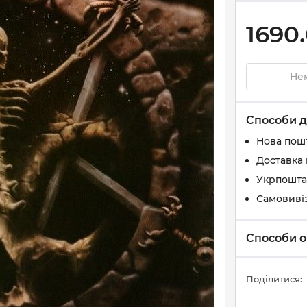
1690
Нем
Способи д
Нова пош
Доставка 
Укрпошта
Самовиві
Способи о
Поділитися: