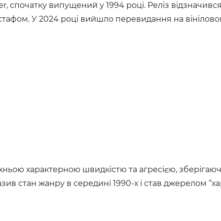
er, спочатку випущений у 1994 році. Реліз відзначи
афом. У 2024 році вийшло перевидання на вініловом
їхньою характерною швидкістю та агресією, зберігаюч
азив стан жанру в середині 1990-х і став джерелом “х