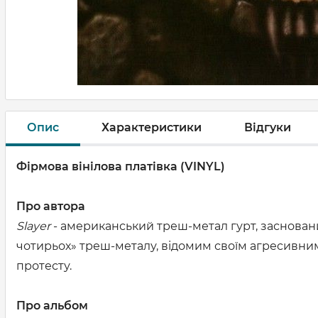
Опис
Характеристики
Відгуки
Фірмова вінілова платівка (VINYL)
Про автора
Slayer
- американський треш-метал гурт, заснований 
чотирьох» треш-металу, відомим своїм агресивним
протесту.
Про альбом