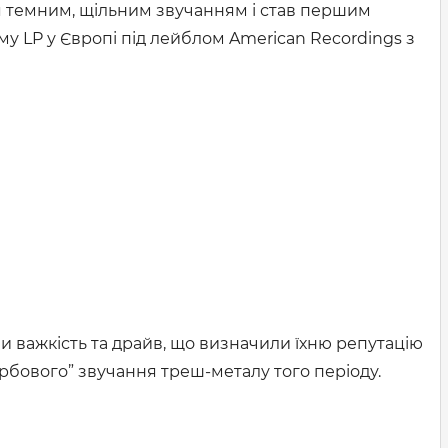
вся темним, щільним звучанням і став першим
у LP у Європі під лейблом American Recordings з
и важкість та драйв, що визначили їхню репутацію
арбового” звучання треш-металу того періоду.