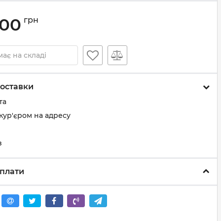
.00
грн
ає на складі
оставки
та
кур'єром на адресу
з
плати