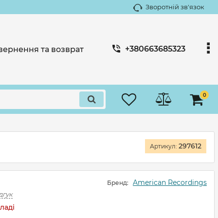
Зворотній зв'язок
+380663685323
вернення та возврат
0
297612
Артикул:
American Recordings
Бренд:
дгук
ладі