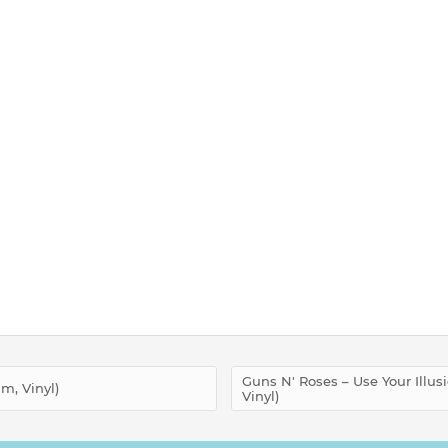
Guns N' Roses – Use Your Illusio
um, Vinyl)
Vinyl)