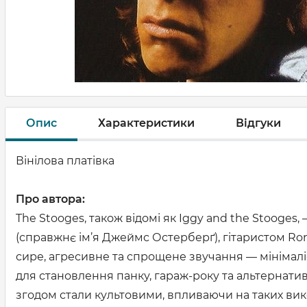
Опис
Характеристики
Відгуки
Вінілова платівка
Про автора:
The Stooges, також відомі як Iggy and the Stooges
(справжнє ім’я Джеймс Остерберґ), гітаристом Ro
сире, агресивне та спрощене звучання — мінімаліст
для становлення панку, гараж-року та альтернатив
згодом стали культовими, впливаючи на таких викон