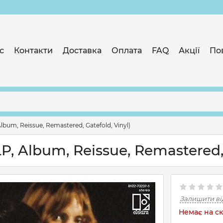
с
Контакти
Доставка
Оплата
FAQ
Акції
По
lbum, Reissue, Remastered, Gatefold, Vinyl)
P, Album, Reissue, Remastered, 
Залишити ві
Немає на ск