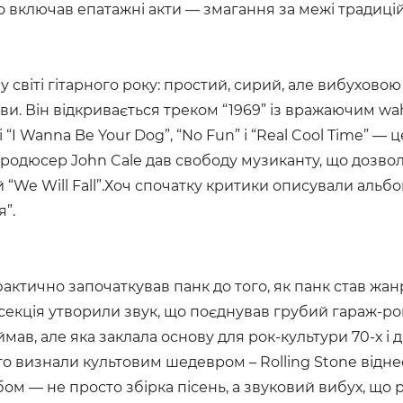
включав епатажні акти — змагання за межі традицій
 світі гітарного року: простий, сирий, але вибухово
ви. Він відкривається треком “1969” із вражаючим wa
“I Wanna Be Your Dog”, “No Fun” і “Real Cool Time” —
Продюсер John Cale дав свободу музиканту, що дозвол
“We Will Fall”.Хоч спочатку критики описували альбо
я”.
фактично започаткував панк до того, як панк став жан
ритм-секція утворили звук, що поєднував грубий гараж
приймав, але яка заклала основу для рок-культури 70-х
о визнали культовим шедевром – Rolling Stone відне
бом — не просто збірка пісень, а звуковий вибух, що 