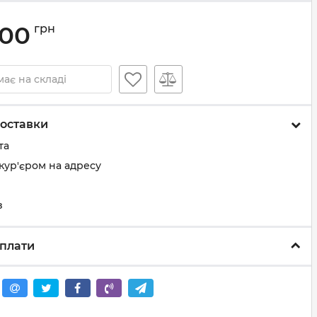
.00
грн
ає на складі
оставки
та
кур'єром на адресу
з
плати