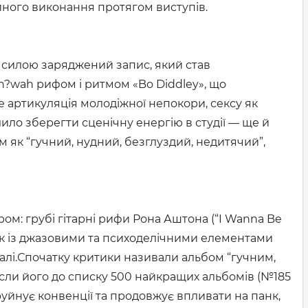
ного виконання протягом виступів.
ю силою заряджений запис, який став
h?wah рифом і ритмом «Bo Diddley», що
 це артикуляція молодіжної непокори, сексу як
ило зберегти сценічну енергію в студії — ще й
м як “гучний, нудний, безглуздий, недитячий”,
ром: грубі гітарні рифи Рона Аштона (“I Wanna Be
-рок із джазовими та психоделічними елементами
 і далі.Спочатку критики називали альбом “гучним,
сли його до списку 500 найкращих альбомів (№185
руйнує конвенції та продовжує впливати на панк,