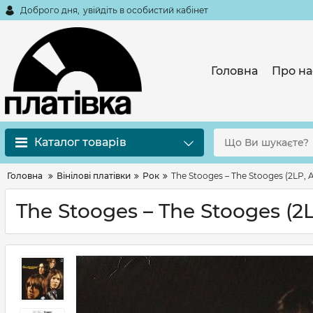
Доброго дня,
увійдіть в особистий кабінет
Головна
Про на
Каталог товарів
Головна
Вінілові платівки
Рок
The Stooges – The Stooges (2LP, A
The Stooges – The Stooges (2L