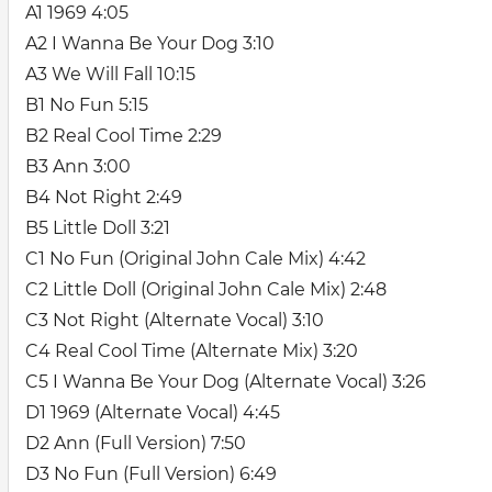
A1 1969 4:05
A2 I Wanna Be Your Dog 3:10
A3 We Will Fall 10:15
B1 No Fun 5:15
B2 Real Cool Time 2:29
B3 Ann 3:00
B4 Not Right 2:49
B5 Little Doll 3:21
C1 No Fun (Original John Cale Mix) 4:42
C2 Little Doll (Original John Cale Mix) 2:48
C3 Not Right (Alternate Vocal) 3:10
C4 Real Cool Time (Alternate Mix) 3:20
C5 I Wanna Be Your Dog (Alternate Vocal) 3:26
D1 1969 (Alternate Vocal) 4:45
D2 Ann (Full Version) 7:50
D3 No Fun (Full Version) 6:49