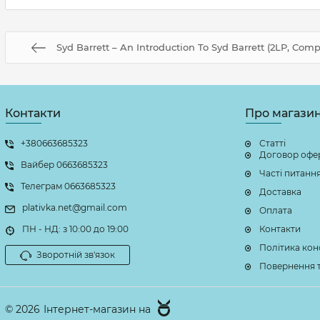
Syd Barrett – An Introduction To Syd Barrett (2LP, Compi
Контакти
Про магази
+380663685323
Статті
Договор офе
Вайбер 0663685323
Часті питанн
Телеграм 0663685323
Доставка
plativka.net@gmail.com
Оплата
ПН - НД: з 10:00 до 19:00
Контакти
Політика кон
Зворотній зв'язок
Повернення т
© 2026
Інтернет-магазин на