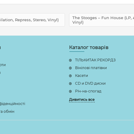
The Stooges – Fun House (LP, A
lation, Repress, Stereo, Vinyl)
Vinyl)
н
Каталог товарів
ТІЛЬКИТАК РЕКОРДЗ
рти
Вінілові платівки
я
Касети
CD и DVD диски
Річ-на-спогад
Дивитись все
фіденційності
а обмін