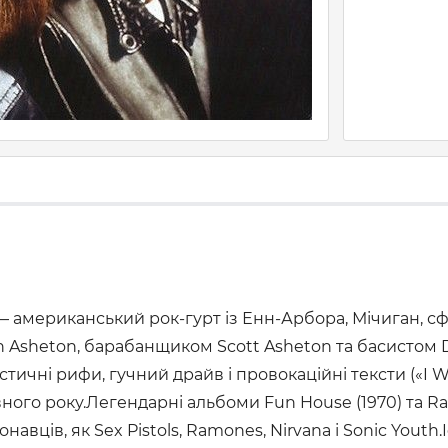
, — американський рок-гурт із Енн-Арбора, Мічиган, с
n Asheton, барабанщиком Scott Asheton та басистом 
ичні рифи, гучний драйв і провокаційні тексти («I W
ного року.Легендарні альбоми Fun House (1970) та R
авців, як Sex Pistols, Ramones, Nirvana і Sonic Yout