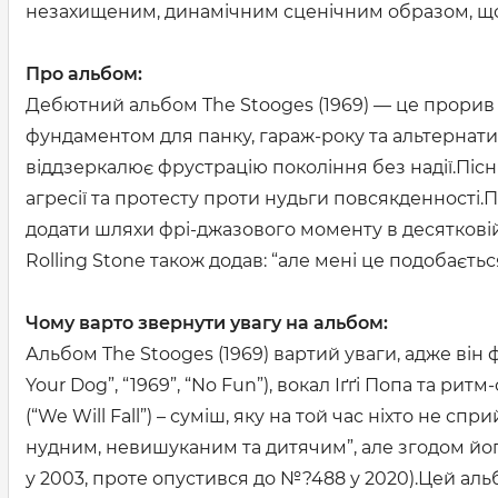
незахищеним, динамічним сценічним образом, що 
Про альбом:
Дебютний альбом The Stooges (1969) — це прорив у
фундаментом для панку, гараж-року та альтернати
віддзеркалює фрустрацію покоління без надії.Пісні 
агресії та протесту проти нудьги повсякденності.
додати шляхи фрі-джазового моменту в десятковій 
Rolling Stone також додав: “але мені це подобаєтьс
Чому варто звернути увагу на альбом:
Альбом The Stooges (1969) вартий уваги, адже він 
Your Dog”, “1969”, “No Fun”), вокал Іґґі Попа та 
(“We Will Fall”) – суміш, яку на той час ніхто не с
нудним, невишуканим та дитячим”, але згодом йог
у 2003, проте опустився до №?488 у 2020).Цей аль