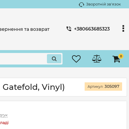
Зворотній зв'язок
+380663685323
вернення та возврат
0
Gatefold, Vinyl)
305097
Артикул:
дгук
ладі