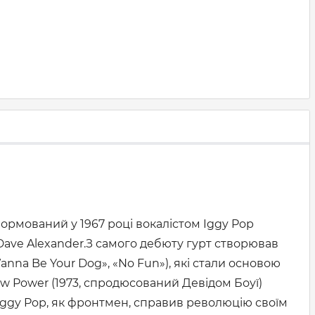
формований у 1967 році вокалістом Iggy Pop
Dave Alexander.З самого дебюту гурт створював
anna Be Your Dog», «No Fun»), які стали основою
aw Power (1973, спродюсований Девідом Боуї)
h.Iggy Pop, як фронтмен, справив революцію своїм