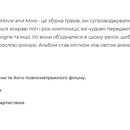
 Movie and More
- це збірка треків, які супроводжували
я яскраві поп і рок-композиції, які чудово передают
 Lavigne та інші. Усі вони об’єдналися в цьому релізі,
дорослою іронією. Альбом став містком між світом ан
ани та його повнометражного фільму.
.
 артистами.