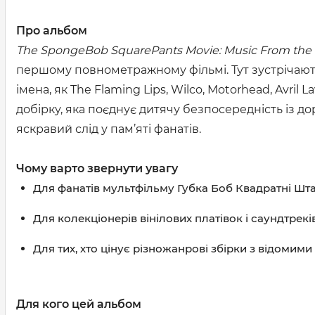
Про альбом
The SpongeBob SquarePants Movie: Music From the
першому повнометражному фільмі. Тут зустрічаютьс
імена, як The Flaming Lips, Wilco, Motorhead, Avril
добірку, яка поєднує дитячу безпосередність із 
яскравий слід у пам’яті фанатів.
Чому варто звернути увагу
Для фанатів мультфільму Губка Боб Квадратні Шт
Для колекціонерів вінілових платівок і саундтреків
Для тих, хто цінує різножанрові збірки з відомими
Для кого цей альбом