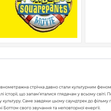
овнометражна стрічка давно стали культурним феном
і історії, що запам’яталися глядачам у всьому світі
у культуру. Саме завдяки цьому саундтрек до фільму 
іні Боттом свого звучання та неповторної енергії.