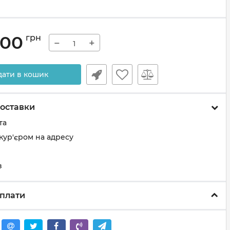
.00
грн
−
+
дати в кошик
оставки
та
кур'єром на адресу
з
плати