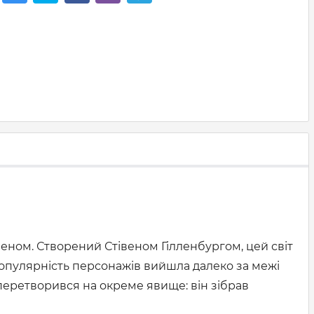
еном. Створений Стівеном Гілленбургом, цей світ
. Популярність персонажів вийшла далеко за межі
перетворився на окреме явище: він зібрав