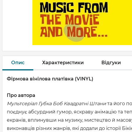
Опис
Характеристики
Відгуки
Фірмова вінілова платівка (VINYL)
Про автора
Мультсеріал Губка Боб Квадратні Штани
та його п
поєднує абсурдний гумор, яскраву анімацію та тепл
екранів, вплинувши на музику, мистецтво й масов
виконавців різних жанрів, які додали до історії Бік