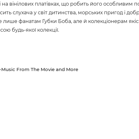
 на вінілових платівках, що робить його особливим 
ь слухача у світ дитинства, морських пригод і добро
не лише фанатам Губки Боба, але й колекціонерам які
сою будь-якої колекції.
-Music From The Movie and More