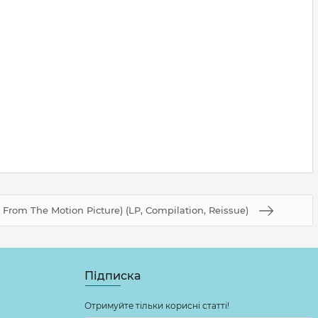
 From The Motion Picture) (LP, Compilation, Reissue)
Підписка
Отримуйте тільки корисні статті!