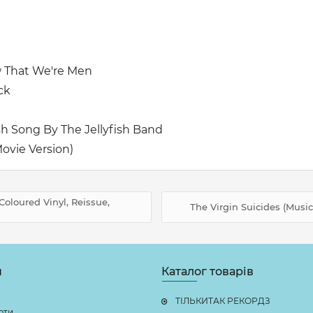
w That We're Men
ck
sh Song By The Jellyfish Band
ovie Version)
 Coloured Vinyl, Reissue,
The Virgin Suicides (Music
н
Каталог товарів
ТІЛЬКИТАК РЕКОРДЗ
рти