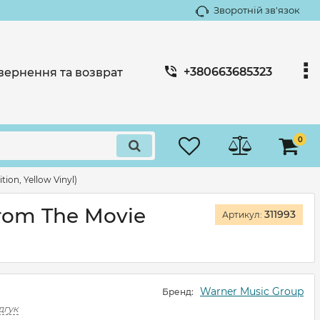
Зворотній зв'язок
+380663685323
вернення та возврат
0
ion, Yellow Vinyl)
From The Movie
311993
Артикул:
Warner Music Group
Бренд:
дгук