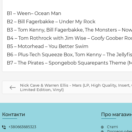
B1 – Ween– Ocean Man
B2 – Bill Fagerbakke – Under My Rock
B3 – Tom Kenny, Bill Fagerbakke, The Monsters – No
B4 – Tom Rothrock with Jim Wise – Goofy Goober Ro
B5 – Motorhead – You Better Swim
B6 – Plus-Tech Squeeze Box, Tom Kenny – The Jellyfi
B7 – The Pirates – Spongebob Squarepants Theme (M
Nick Cave & Warren Ellis - Mars (LP, High Quality, Insert,
Limited Edition, Vinyl)
Контакти
Про магази
+380663685323
Статті
Договор офе