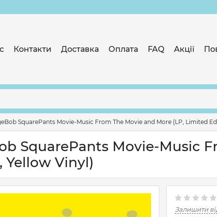
с
Контакти
Доставка
Оплата
FAQ
Акції
По
ngeBob SquarePants Movie-Music From The Movie and More (LP, Limited Edit
eBob SquarePants Movie-Music 
 Yellow Vinyl)
Залишити ві