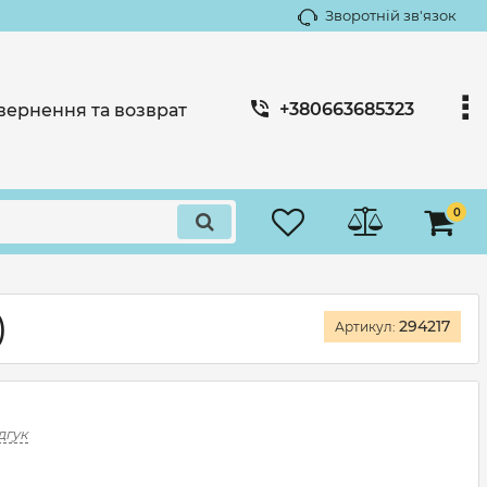
Зворотній зв'язок
+380663685323
вернення та возврат
0
)
294217
Артикул:
дгук