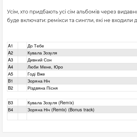
Усім, хто придбають усі сім альбомів через видав
буде включати: ремікси та сингли, які не входили 
A1
До Тебе
A2
Кувала Зозуля
A3
Дивний Сон
A4
Люби Мене, Юро
А5
Годі Вже
B1
Зоряна Ніч
B2
Різдвяна Пісня
В3
Кувала Зозуля (Remix)
В4
Зоряна Ніч
(Remix) (Bonus track)