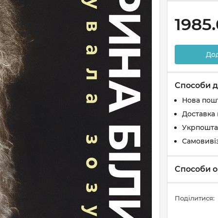
1985
До
Способи д
Нова пош
Доставка 
Укрпошта
Самовиві
Способи о
Поділитися: