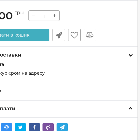
.00
грн
−
+
дати в кошик
оставки
та
кур'єром на адресу
з
плати