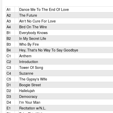
A1
Dance Me To The End Of Love
A2
The Future
A3
Ain't No Cure For Love
A4
Bird On The Wire
B1
Everybody Knows
B2
In My Secret Life
B3
Who By Fire
B4
Hey, That's No Way To Say Goodbye
C1
Anthem
C2
Introduction
C3
Tower Of Song
C4
Suzanne
C5
The Gypsy's Wife
D1
Boogie Street
D2
Hallelujah
D3
Democracy
D4
I'm Your Man
E1
Recitation w/N.L.