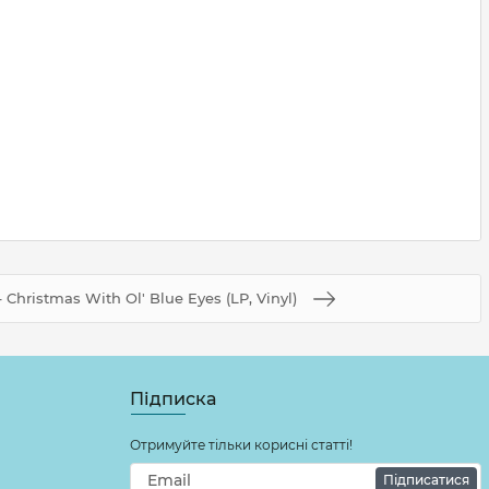
– Christmas With Ol' Blue Eyes (LP, Vinyl)
Підписка
Отримуйте тільки корисні статті!
Підписатися