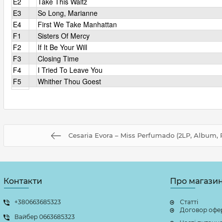
E2
Take This Waltz
E3
So Long, Marianne
E4
First We Take Manhattan
F1
Sisters Of Mercy
F2
If It Be Your Will
F3
Closing Time
F4
I Tried To Leave You
F5
Whither Thou Goest
Cesaria Evora – Miss Perfumado (2LP, Album, R
Контакти
Про магази
+380663685323
Статті
Договор офе
Вайбер 0663685323