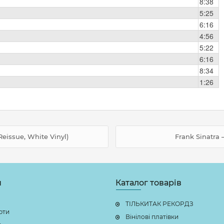
8:38
5:25
6:16
4:56
5:22
6:16
8:34
1:26
eissue, White Vinyl)
Frank Sinatra 
н
Каталог товарів
ТІЛЬКИТАК РЕКОРДЗ
рти
Вінілові платівки