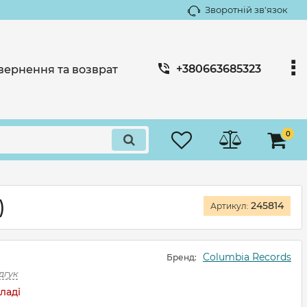
Зворотній зв'язок
+380663685323
вернення та возврат
0
)
245814
Артикул:
Columbia Records
Бренд:
дгук
ладі