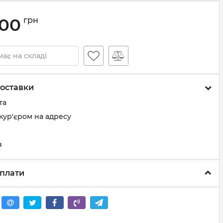
.00
грн
ає на складі
оставки
та
кур'єром на адресу
з
плати