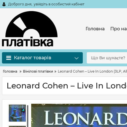
Доброго дня,
увійдіть в особистий кабінет
Головна
Про на
Каталог товарів
Головна
Вінілові платівки
Leonard Cohen – Live In London (3LP, Al
Leonard Cohen – Live In Lond